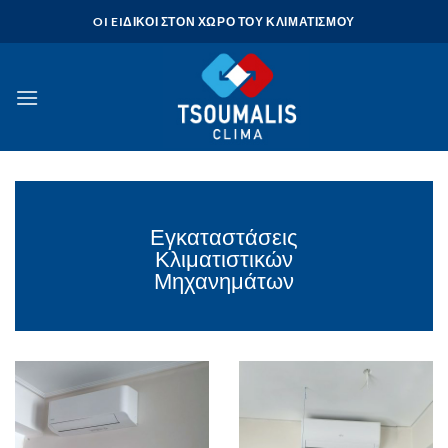
Skip
OI EIΔΙΚΟΙ ΣΤΟΝ ΧΩΡΟ ΤΟΥ ΚΛΙΜΑΤΙΣΜΟΥ
to
content
Εγκαταστάσεις
Κλιματιστικών
Μηχανημάτων